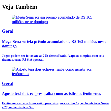
Veja Também
Geral
Mega-Sena sorteia prêmio acumulado de R$ 165 milhões neste
domingo
Jogos podem ser feitos até as 22h deste sábado. A aposta simples, com seis
dezenas, custa R$ 6. A aposta...
Geral
Agosto terá dois eclipses; saiba como assistir aos fenômenos
Fenômenos solar e lunar estão previstos para os dias 12, no hemisfério Norte
e 27, no hemisfério Sul.