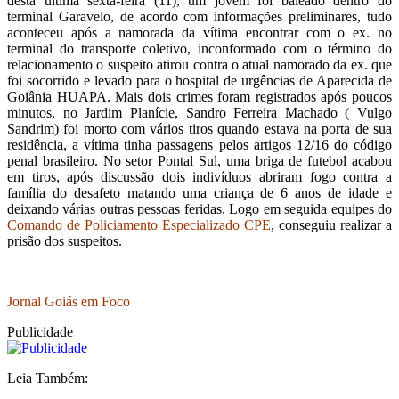
desta última sexta-feira (11), um jovem foi baleado dentro do
terminal Garavelo, de acordo com informações preliminares, tudo
aconteceu após a namorada da vítima encontrar com o ex. no
terminal do transporte coletivo, inconformado com o término do
relacionamento o suspeito atirou contra o atual namorado da ex. que
foi socorrido e levado para o hospital de urgências de Aparecida de
Goiânia HUAPA. Mais dois crimes foram registrados após poucos
minutos, no Jardim Planície, Sandro Ferreira Machado ( Vulgo
Sandrim) foi morto com vários tiros quando estava na porta de sua
residência, a vítima tinha passagens pelos artigos 12/16 do código
penal brasileiro. No setor Pontal Sul, uma briga de futebol acabou
em tiros, após discussão dois indivíduos abriram fogo contra a
família do desafeto matando uma criança de 6 anos de idade e
deixando várias outras pessoas feridas. Logo em seguida equipes do
Comando de Policiamento Especializado CPE
, conseguiu realizar a
prisão dos suspeitos.
Jornal Goiás em Foco
Publicidade
Leia Também: