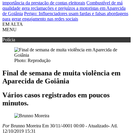
importância da prestação de contas eleitorais
Combustível de má
qualidade gera reclamações e prejuízos a motoristas em Aparecida
de Goiânia
Perigo: Influenciadores usam fardas e falsas abordagens
para gerar engajamento nas redes sociais
EM ALTA
MENU
Polícia
Photo: Reprodução
Final de semana de muita violência em
Aparecida de Goiânia
Vários casos registrados em poucos
minutos.
Por
Brunno Moreira
Em 30/11/-0001 00:00
- Atualizado
- Atl.
12/10/2019 15:31