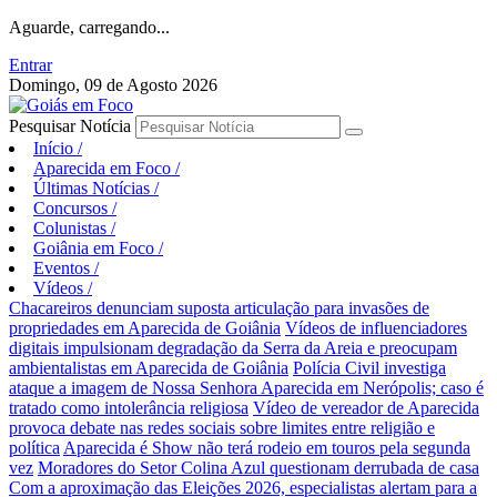
Aguarde, carregando...
Entrar
Domingo, 09 de Agosto 2026
Pesquisar Notícia
Início
/
Aparecida em Foco
/
Últimas Notícias
/
Concursos
/
Colunistas
/
Goiânia em Foco
/
Eventos
/
Vídeos
/
Chacareiros denunciam suposta articulação para invasões de
propriedades em Aparecida de Goiânia
Vídeos de influenciadores
digitais impulsionam degradação da Serra da Areia e preocupam
ambientalistas em Aparecida de Goiânia
Polícia Civil investiga
ataque a imagem de Nossa Senhora Aparecida em Nerópolis; caso é
tratado como intolerância religiosa
Vídeo de vereador de Aparecida
provoca debate nas redes sociais sobre limites entre religião e
política
Aparecida é Show não terá rodeio em touros pela segunda
vez
Moradores do Setor Colina Azul questionam derrubada de casa
Com a aproximação das Eleições 2026, especialistas alertam para a