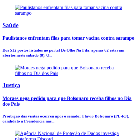
Saúde
Paulistanos enfrentam filas para tomar vacina contra sarampo
Dos 512 postos listados no portal De Olho Na Fila, apenas 62 estavam
abertos neste sábado (8). O...
Justiça
Moraes nega pedido para que Bolsonaro receba filhos no Dia
dos Pais
Proibição das visitas ocorreu após o senador Flávio Bolsonaro (PL-RJ),
candidato à Presidência nas...