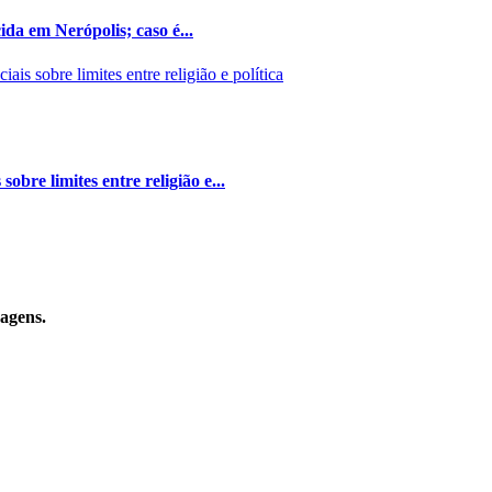
da em Nerópolis; caso é...
bre limites entre religião e...
sagens.