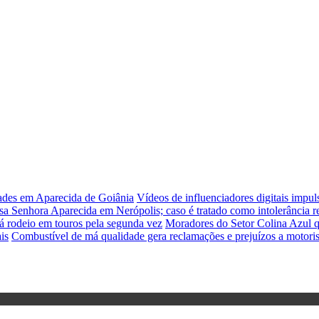
dades em Aparecida de Goiânia
Vídeos de influenciadores digitais impu
sa Senhora Aparecida em Nerópolis; caso é tratado como intolerância re
á rodeio em touros pela segunda vez
Moradores do Setor Colina Azul q
is
Combustível de má qualidade gera reclamações e prejuízos a motori