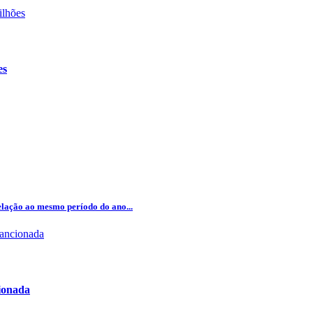
es
lação ao mesmo período do ano...
cionada