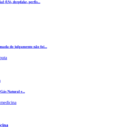
l (IA), deepfake, perfis...
omada do julgamento não foi...
a
Gás Natural e...
icina