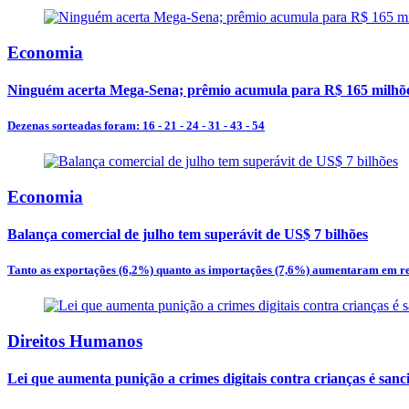
Economia
Ninguém acerta Mega-Sena; prêmio acumula para R$ 165 milhõ
Dezenas sorteadas foram: 16 - 21 - 24 - 31 - 43 - 54
Economia
Balança comercial de julho tem superávit de US$ 7 bilhões
Tanto as exportações (6,2%) quanto as importações (7,6%) aumentaram em re
Direitos Humanos
Lei que aumenta punição a crimes digitais contra crianças é san