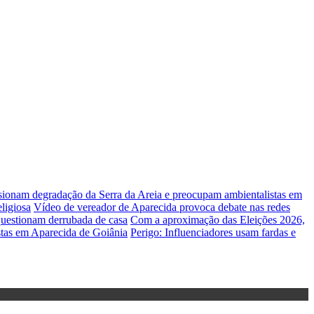
lsionam degradação da Serra da Areia e preocupam ambientalistas em
ligiosa
Vídeo de vereador de Aparecida provoca debate nas redes
uestionam derrubada de casa
Com a aproximação das Eleições 2026,
stas em Aparecida de Goiânia
Perigo: Influenciadores usam fardas e