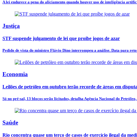
A lei endurece a pena do aliciamento quando houver uso de inteligência artificia
Justiça
STF suspende julgamento de lei que proíbe jogos de azar
Pedido de vista do ministro Flávio Dino interrompeu a análise. Data para ret
Economia
Leilões de petróleo em outubro terão recorde de áreas em disput
Só no pré-sal, 13 blocos serão licitados, detalha Agência Nacional do Petróleo, 
Saúde
Rio concentra quase um terço de casos de exercício ilegal da med