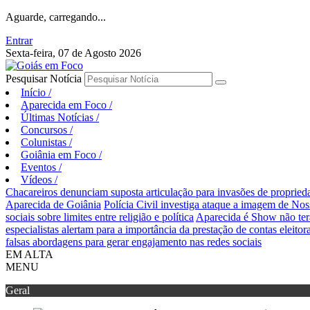
Aguarde, carregando...
Entrar
Sexta-feira, 07 de Agosto 2026
Pesquisar Notícia
Início
/
Aparecida em Foco
/
Últimas Notícias
/
Concursos
/
Colunistas
/
Goiânia em Foco
/
Eventos
/
Vídeos
/
Chacareiros denunciam suposta articulação para invasões de proprie
Aparecida de Goiânia
Polícia Civil investiga ataque a imagem de Nos
sociais sobre limites entre religião e política
Aparecida é Show não ter
especialistas alertam para a importância da prestação de contas eleitora
falsas abordagens para gerar engajamento nas redes sociais
EM ALTA
MENU
Geral