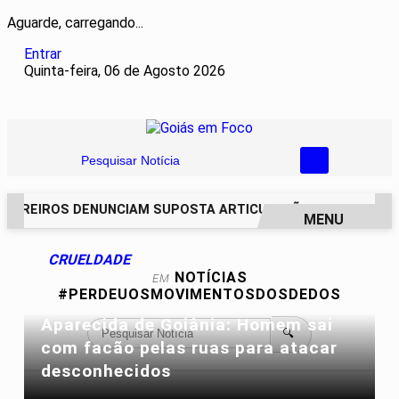
Aguarde, carregando...
Entrar
Quinta-feira, 06 de Agosto 2026
Pesquisar Notícia
CAREIROS DENUNCIAM SUPOSTA ARTICULAÇÃO PARA INVASÕE
MENU
EM ALTA
CRUELDADE
NOTÍCIAS
EM
#PERDEUOSMOVIMENTOSDOSDEDOS
Aparecida de Goiânia: Homem sai
🔍
com facão pelas ruas para atacar
desconhecidos