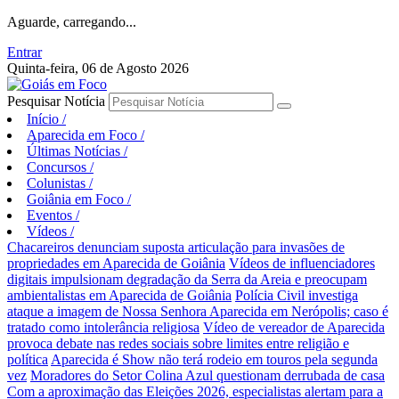
Aguarde, carregando...
Entrar
Quinta-feira, 06 de Agosto 2026
Pesquisar Notícia
Início
/
Aparecida em Foco
/
Últimas Notícias
/
Concursos
/
Colunistas
/
Goiânia em Foco
/
Eventos
/
Vídeos
/
Chacareiros denunciam suposta articulação para invasões de
propriedades em Aparecida de Goiânia
Vídeos de influenciadores
digitais impulsionam degradação da Serra da Areia e preocupam
ambientalistas em Aparecida de Goiânia
Polícia Civil investiga
ataque a imagem de Nossa Senhora Aparecida em Nerópolis; caso é
tratado como intolerância religiosa
Vídeo de vereador de Aparecida
provoca debate nas redes sociais sobre limites entre religião e
política
Aparecida é Show não terá rodeio em touros pela segunda
vez
Moradores do Setor Colina Azul questionam derrubada de casa
Com a aproximação das Eleições 2026, especialistas alertam para a