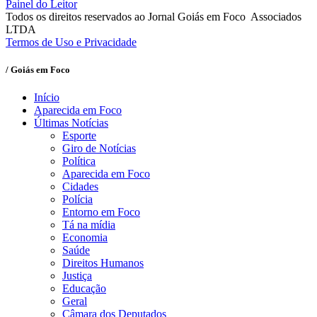
Painel do Leitor
Todos os direitos reservados ao Jornal Goiás em Foco Associados
LTDA
Termos de Uso e Privacidade
/ Goiás em Foco
Início
Aparecida em Foco
Últimas Notícias
Esporte
Giro de Notícias
Política
Aparecida em Foco
Cidades
Polícia
Entorno em Foco
Tá na mídia
Economia
Saúde
Direitos Humanos
Justiça
Educação
Geral
Câmara dos Deputados