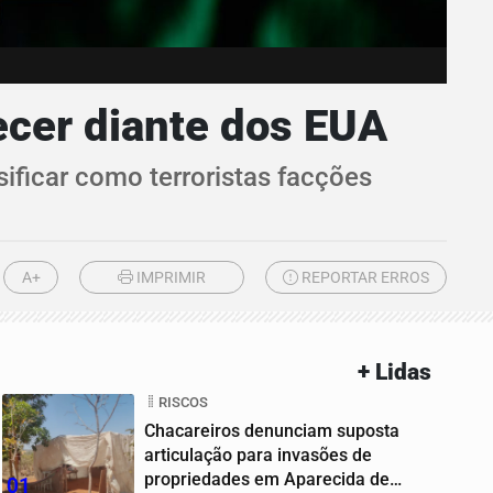
ecer diante dos EUA
ficar como terroristas facções
A+
IMPRIMIR
REPORTAR ERROS
+ Lidas
RISCOS
Chacareiros denunciam suposta
articulação para invasões de
propriedades em Aparecida de
01