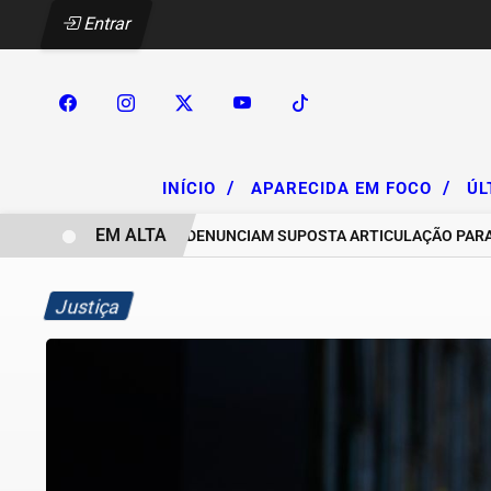
Entrar
/
/
INÍCIO
APARECIDA EM FOCO
ÚL
EM ALTA
CHACAREIROS DENUNCIAM SUPOSTA ARTICULAÇÃO PARA INVAS
Justiça