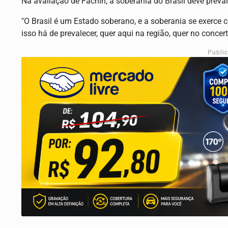
Na avaliação de Fachin, a soberania do Brasil deve preval
"O Brasil é um Estado soberano, e a soberania se exerce 
isso há de prevalecer, quer aqui na região, quer no concer
Publi