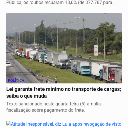
Pública, os roubos recuaram 18,6% (de 377.787 para...
POLÍTICA
Lei garante frete mínimo no transporte de cargas;
saiba o que muda
Texto sancionado neste quarta-feira (5) amplia
fiscalização sobre pagamento do frete.