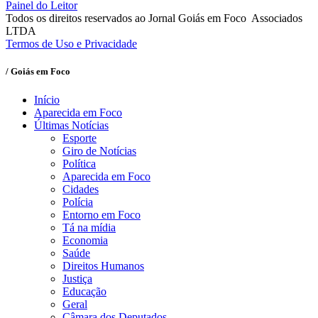
Painel do Leitor
Todos os direitos reservados ao Jornal Goiás em Foco Associados
LTDA
Termos de Uso e Privacidade
/ Goiás em Foco
Início
Aparecida em Foco
Últimas Notícias
Esporte
Giro de Notícias
Política
Aparecida em Foco
Cidades
Polícia
Entorno em Foco
Tá na mídia
Economia
Saúde
Direitos Humanos
Justiça
Educação
Geral
Câmara dos Deputados