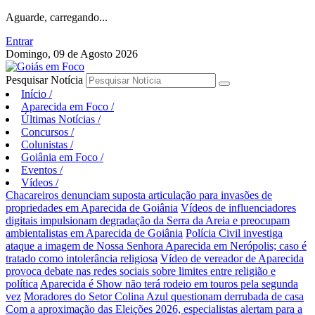
Aguarde, carregando...
Entrar
Domingo, 09 de Agosto 2026
Pesquisar Notícia
Início
/
Aparecida em Foco
/
Últimas Notícias
/
Concursos
/
Colunistas
/
Goiânia em Foco
/
Eventos
/
Vídeos
/
Chacareiros denunciam suposta articulação para invasões de
propriedades em Aparecida de Goiânia
Vídeos de influenciadores
digitais impulsionam degradação da Serra da Areia e preocupam
ambientalistas em Aparecida de Goiânia
Polícia Civil investiga
ataque a imagem de Nossa Senhora Aparecida em Nerópolis; caso é
tratado como intolerância religiosa
Vídeo de vereador de Aparecida
provoca debate nas redes sociais sobre limites entre religião e
política
Aparecida é Show não terá rodeio em touros pela segunda
vez
Moradores do Setor Colina Azul questionam derrubada de casa
Com a aproximação das Eleições 2026, especialistas alertam para a