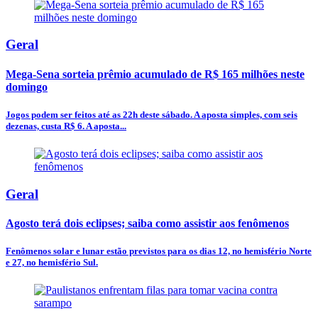
Geral
Mega-Sena sorteia prêmio acumulado de R$ 165 milhões neste
domingo
Jogos podem ser feitos até as 22h deste sábado. A aposta simples, com seis
dezenas, custa R$ 6. A aposta...
Geral
Agosto terá dois eclipses; saiba como assistir aos fenômenos
Fenômenos solar e lunar estão previstos para os dias 12, no hemisfério Norte
e 27, no hemisfério Sul.