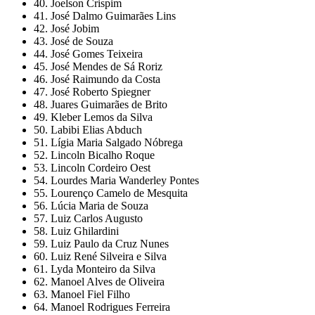
40. Joelson Crispim
41. José Dalmo Guimarães Lins
42. José Jobim
43. José de Souza
44. José Gomes Teixeira
45. José Mendes de Sá Roriz
46. José Raimundo da Costa
47. José Roberto Spiegner
48. Juares Guimarães de Brito
49. Kleber Lemos da Silva
50. Labibi Elias Abduch
51. Lígia Maria Salgado Nóbrega
52. Lincoln Bicalho Roque
53. Lincoln Cordeiro Oest
54. Lourdes Maria Wanderley Pontes
55. Lourenço Camelo de Mesquita
56. Lúcia Maria de Souza
57. Luiz Carlos Augusto
58. Luiz Ghilardini
59. Luiz Paulo da Cruz Nunes
60. Luiz René Silveira e Silva
61. Lyda Monteiro da Silva
62. Manoel Alves de Oliveira
63. Manoel Fiel Filho
64. Manoel Rodrigues Ferreira