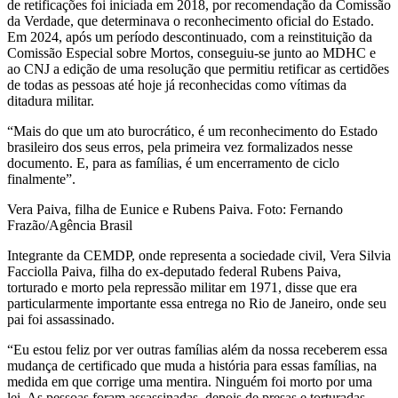
de retificações foi iniciada em 2018, por recomendação da Comissão
da Verdade, que determinava o reconhecimento oficial do Estado.
Em 2024, após um período descontinuado, com a reinstituição da
Comissão Especial sobre Mortos, conseguiu-se junto ao MDHC e
ao CNJ a edição de uma resolução que permitiu retificar as certidões
de todas as pessoas até hoje já reconhecidas como vítimas da
ditadura militar.
“Mais do que um ato burocrático, é um reconhecimento do Estado
brasileiro dos seus erros, pela primeira vez formalizados nesse
documento. E, para as famílias, é um encerramento de ciclo
finalmente”.
Vera Paiva, filha de Eunice e Rubens Paiva. Foto: Fernando
Frazão/Agência Brasil
Integrante da CEMDP, onde representa a sociedade civil, Vera Silvia
Facciolla Paiva, filha do ex-deputado federal Rubens Paiva,
torturado e morto pela repressão militar em 1971, disse que era
particularmente importante essa entrega no Rio de Janeiro, onde seu
pai foi assassinado.
“Eu estou feliz por ver outras famílias além da nossa receberem essa
mudança de certificado que muda a história para essas famílias, na
medida em que corrige uma mentira. Ninguém foi morto por uma
lei. As pessoas foram assassinadas, depois de presas e torturadas,