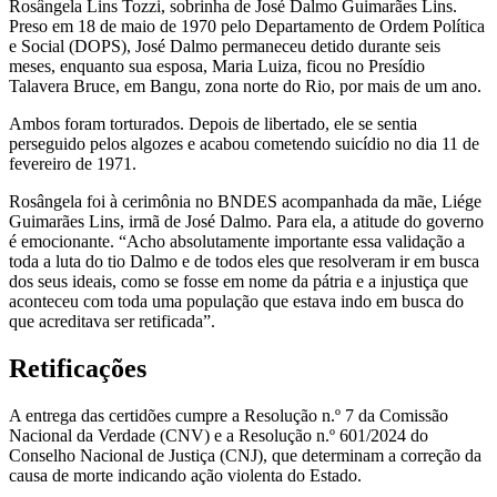
Rosângela Lins Tozzi, sobrinha de José Dalmo Guimarães Lins.
Preso em 18 de maio de 1970 pelo Departamento de Ordem Política
e Social (DOPS), José Dalmo permaneceu detido durante seis
meses, enquanto sua esposa, Maria Luiza, ficou no Presídio
Talavera Bruce, em Bangu, zona norte do Rio, por mais de um ano.
Ambos foram torturados. Depois de libertado, ele se sentia
perseguido pelos algozes e acabou cometendo suicídio no dia 11 de
fevereiro de 1971.
Rosângela foi à cerimônia no BNDES acompanhada da mãe, Liége
Guimarães Lins, irmã de José Dalmo. Para ela, a atitude do governo
é emocionante. “Acho absolutamente importante essa validação a
toda a luta do tio Dalmo e de todos eles que resolveram ir em busca
dos seus ideais, como se fosse em nome da pátria e a injustiça que
aconteceu com toda uma população que estava indo em busca do
que acreditava ser retificada”.
Retificações
A entrega das certidões cumpre a Resolução n.º 7 da Comissão
Nacional da Verdade (CNV) e a Resolução n.º 601/2024 do
Conselho Nacional de Justiça (CNJ), que determinam a correção da
causa de morte indicando ação violenta do Estado.