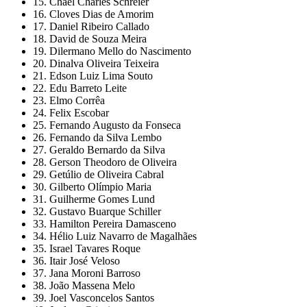
15. Chael Charles Schreier
16. Cloves Dias de Amorim
17. Daniel Ribeiro Callado
18. David de Souza Meira
19. Dilermano Mello do Nascimento
20. Dinalva Oliveira Teixeira
21. Edson Luiz Lima Souto
22. Edu Barreto Leite
23. Elmo Corrêa
24. Felix Escobar
25. Fernando Augusto da Fonseca
26. Fernando da Silva Lembo
27. Geraldo Bernardo da Silva
28. Gerson Theodoro de Oliveira
29. Getúlio de Oliveira Cabral
30. Gilberto Olímpio Maria
31. Guilherme Gomes Lund
32. Gustavo Buarque Schiller
33. Hamilton Pereira Damasceno
34. Hélio Luiz Navarro de Magalhães
35. Israel Tavares Roque
36. Itair José Veloso
37. Jana Moroni Barroso
38. João Massena Melo
39. Joel Vasconcelos Santos