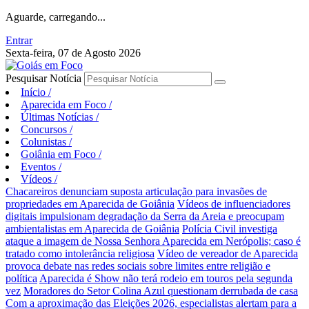
Aguarde, carregando...
Entrar
Sexta-feira, 07 de Agosto 2026
Pesquisar Notícia
Início
/
Aparecida em Foco
/
Últimas Notícias
/
Concursos
/
Colunistas
/
Goiânia em Foco
/
Eventos
/
Vídeos
/
Chacareiros denunciam suposta articulação para invasões de
propriedades em Aparecida de Goiânia
Vídeos de influenciadores
digitais impulsionam degradação da Serra da Areia e preocupam
ambientalistas em Aparecida de Goiânia
Polícia Civil investiga
ataque a imagem de Nossa Senhora Aparecida em Nerópolis; caso é
tratado como intolerância religiosa
Vídeo de vereador de Aparecida
provoca debate nas redes sociais sobre limites entre religião e
política
Aparecida é Show não terá rodeio em touros pela segunda
vez
Moradores do Setor Colina Azul questionam derrubada de casa
Com a aproximação das Eleições 2026, especialistas alertam para a