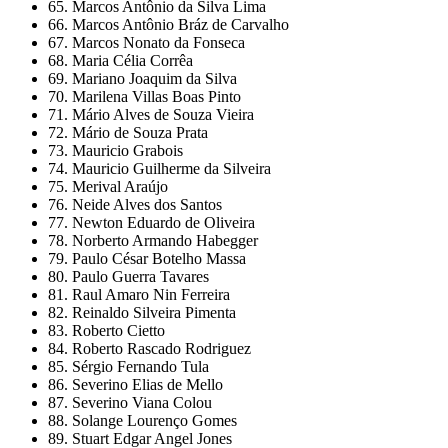
65. Marcos Antônio da Silva Lima
66. Marcos Antônio Bráz de Carvalho
67. Marcos Nonato da Fonseca
68. Maria Célia Corrêa
69. Mariano Joaquim da Silva
70. Marilena Villas Boas Pinto
71. Mário Alves de Souza Vieira
72. Mário de Souza Prata
73. Mauricio Grabois
74. Mauricio Guilherme da Silveira
75. Merival Araújo
76. Neide Alves dos Santos
77. Newton Eduardo de Oliveira
78. Norberto Armando Habegger
79. Paulo César Botelho Massa
80. Paulo Guerra Tavares
81. Raul Amaro Nin Ferreira
82. Reinaldo Silveira Pimenta
83. Roberto Cietto
84. Roberto Rascado Rodriguez
85. Sérgio Fernando Tula
86. Severino Elias de Mello
87. Severino Viana Colou
88. Solange Lourenço Gomes
89. Stuart Edgar Angel Jones