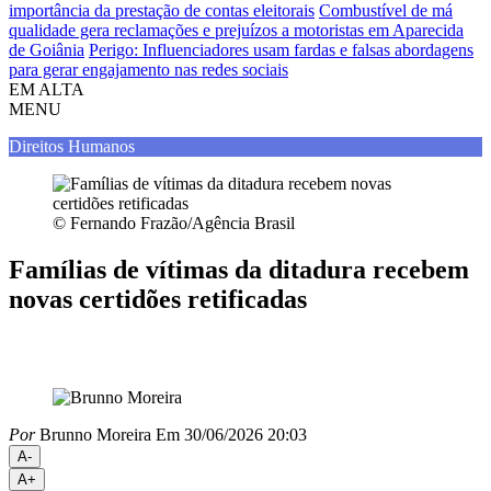
importância da prestação de contas eleitorais
Combustível de má
qualidade gera reclamações e prejuízos a motoristas em Aparecida
de Goiânia
Perigo: Influenciadores usam fardas e falsas abordagens
para gerar engajamento nas redes sociais
EM ALTA
MENU
Direitos Humanos
© Fernando Frazão/Agência Brasil
Famílias de vítimas da ditadura recebem
novas certidões retificadas
Por
Brunno Moreira
Em 30/06/2026 20:03
A-
A+