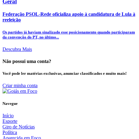
Geral
Federação PSOL-Rede oficializa apoio à candidatura de Lula à
reeleição
Os partidos já haviam sinalizado esse posicionamento quando participaram
da convenção do PT, no último...
Descubra Mais
Não possui uma conta?
Você pode ler matérias exclusivas, anunciar classificados e muito mais!
Criar minha conta
Navegue
Início
Esporte
Giro de Notícias
Política
Aparecida em Foco