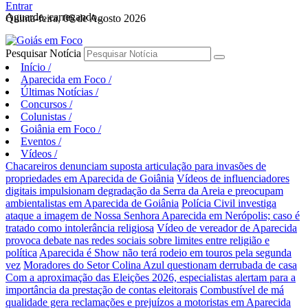
Entrar
Aguarde, carregando...
Quinta-feira, 06 de Agosto 2026
Pesquisar Notícia
Início
/
Aparecida em Foco
/
Últimas Notícias
/
Concursos
/
Colunistas
/
Goiânia em Foco
/
Eventos
/
Vídeos
/
Chacareiros denunciam suposta articulação para invasões de
propriedades em Aparecida de Goiânia
Vídeos de influenciadores
digitais impulsionam degradação da Serra da Areia e preocupam
ambientalistas em Aparecida de Goiânia
Polícia Civil investiga
ataque a imagem de Nossa Senhora Aparecida em Nerópolis; caso é
tratado como intolerância religiosa
Vídeo de vereador de Aparecida
provoca debate nas redes sociais sobre limites entre religião e
política
Aparecida é Show não terá rodeio em touros pela segunda
vez
Moradores do Setor Colina Azul questionam derrubada de casa
Com a aproximação das Eleições 2026, especialistas alertam para a
importância da prestação de contas eleitorais
Combustível de má
qualidade gera reclamações e prejuízos a motoristas em Aparecida