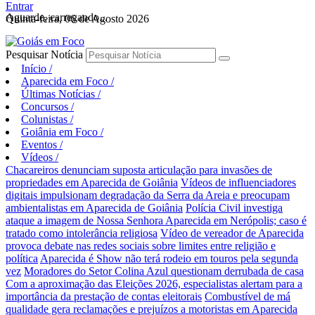
Entrar
Aguarde, carregando...
Quinta-feira, 06 de Agosto 2026
Pesquisar Notícia
Início
/
Aparecida em Foco
/
Últimas Notícias
/
Concursos
/
Colunistas
/
Goiânia em Foco
/
Eventos
/
Vídeos
/
Chacareiros denunciam suposta articulação para invasões de
propriedades em Aparecida de Goiânia
Vídeos de influenciadores
digitais impulsionam degradação da Serra da Areia e preocupam
ambientalistas em Aparecida de Goiânia
Polícia Civil investiga
ataque a imagem de Nossa Senhora Aparecida em Nerópolis; caso é
tratado como intolerância religiosa
Vídeo de vereador de Aparecida
provoca debate nas redes sociais sobre limites entre religião e
política
Aparecida é Show não terá rodeio em touros pela segunda
vez
Moradores do Setor Colina Azul questionam derrubada de casa
Com a aproximação das Eleições 2026, especialistas alertam para a
importância da prestação de contas eleitorais
Combustível de má
qualidade gera reclamações e prejuízos a motoristas em Aparecida