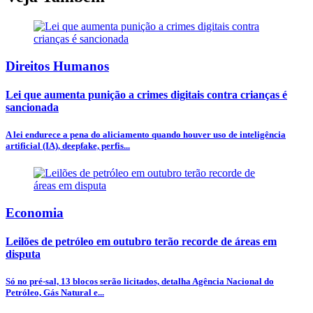
Direitos Humanos
Lei que aumenta punição a crimes digitais contra crianças é
sancionada
A lei endurece a pena do aliciamento quando houver uso de inteligência
artificial (IA), deepfake, perfis...
Economia
Leilões de petróleo em outubro terão recorde de áreas em
disputa
Só no pré-sal, 13 blocos serão licitados, detalha Agência Nacional do
Petróleo, Gás Natural e...