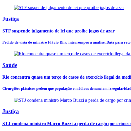
Justiça
STF suspende julgamento de lei que proíbe jogos de azar
Pedido de vista do ministro Flávio Dino interrompeu a análise. Data para ret
Saúde
Rio concentra quase um terço de casos de exercício ilegal da med
Cirurgiões plásticos pedem que população e médicos denunciem irregularidades
Justiça
STJ condena ministro Marco Buzzi a perda de cargo por crimes 