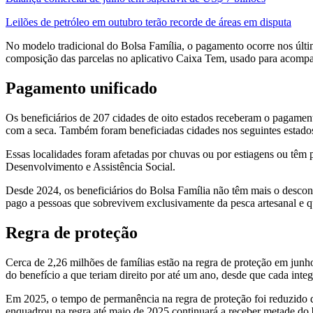
Leilões de petróleo em outubro terão recorde de áreas em disputa
No modelo tradicional do Bolsa Família, o pagamento ocorre nos últim
composição das parcelas no aplicativo Caixa Tem, usado para acompa
Pagamento unificado
Os beneficiários de 207 cidades de oito estados receberam o pagame
com a seca. Também foram beneficiadas cidades nos seguintes estados:
Essas localidades foram afetadas por chuvas ou por estiagens ou têm 
Desenvolvimento e Assistência Social.
Desde 2024, os beneficiários do Bolsa Família não têm mais o desco
pago a pessoas que sobrevivem exclusivamente da pesca artesanal e q
Regra de proteção
Cerca de 2,26 milhões de famílias estão na regra de proteção em ju
do benefício a que teriam direito por até um ano, desde que cada int
Em 2025, o tempo de permanência na regra de proteção foi reduzido d
enquadrou na regra até maio de 2025 continuará a receber metade do b