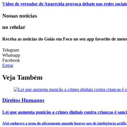
Vídeo de vereador de Aparecida provoca debate nas redes sociais so
Nossas notícias
no celular
Receba as notícias do Goiás em Foco no seu app favorito de men
Telegram
Whatsapp
Facebook
Entrar
Veja Também
Direitos Humanos
Lei que aumenta punição a crimes digitais contra crianças é san
A lei endurece a pena do aliciamento quando houver uso de inteligência artificia