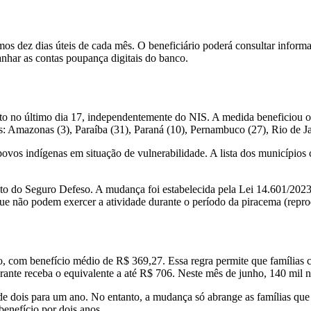
os dez dias úteis de cada mês. O beneficiário poderá consultar informa
nhar as contas poupança digitais do banco.
nto no último dia 17, independentemente do NIS. A medida beneficiou
 Amazonas (3), Paraíba (31), Paraná (10), Pernambuco (27), Rio de Jan
povos indígenas em situação de vulnerabilidade. A lista dos município
nto do Seguro Defeso. A mudança foi estabelecida pela Lei 14.601/202
ue não podem exercer a atividade durante o período da piracema (repro
nho, com benefício médio de R$ 369,27. Essa regra permite que famíl
egrante receba o equivalente a até R$ 706. Neste mês de junho, 140 mil 
e dois para um ano. No entanto, a mudança só abrange as famílias que 
enefício por dois anos.