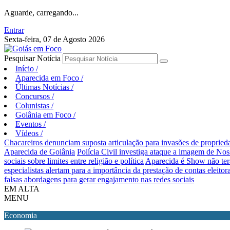
Aguarde, carregando...
Entrar
Sexta-feira, 07 de Agosto 2026
Pesquisar Notícia
Início
/
Aparecida em Foco
/
Últimas Notícias
/
Concursos
/
Colunistas
/
Goiânia em Foco
/
Eventos
/
Vídeos
/
Chacareiros denunciam suposta articulação para invasões de proprie
Aparecida de Goiânia
Polícia Civil investiga ataque a imagem de Nos
sociais sobre limites entre religião e política
Aparecida é Show não ter
especialistas alertam para a importância da prestação de contas eleitora
falsas abordagens para gerar engajamento nas redes sociais
EM ALTA
MENU
Economia