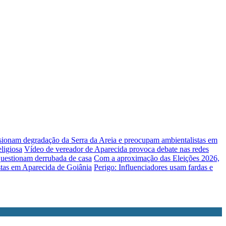
lsionam degradação da Serra da Areia e preocupam ambientalistas em
ligiosa
Vídeo de vereador de Aparecida provoca debate nas redes
uestionam derrubada de casa
Com a aproximação das Eleições 2026,
stas em Aparecida de Goiânia
Perigo: Influenciadores usam fardas e