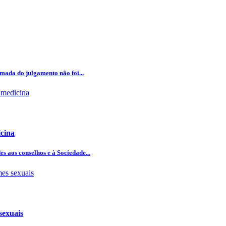
omada do julgamento não foi...
icina
 aos conselhos e à Sociedade...
sexuais