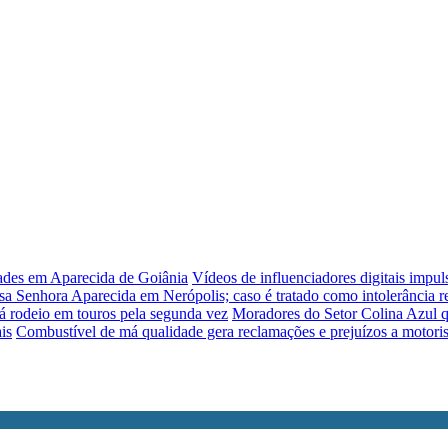
dades em Aparecida de Goiânia
Vídeos de influenciadores digitais impu
sa Senhora Aparecida em Nerópolis; caso é tratado como intolerância re
á rodeio em touros pela segunda vez
Moradores do Setor Colina Azul q
is
Combustível de má qualidade gera reclamações e prejuízos a motori