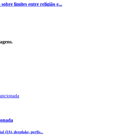
bre limites entre religião e...
sagens.
cionada
l (IA), deepfake, perfis...