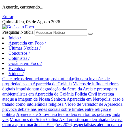
Aguarde, carregando...
Entrar
Quinta-feira, 06 de Agosto 2026
Pesquisar Notícia
Início
/
Aparecida em Foco
/
Últimas Notícias
/
Concursos
/
Colunistas
/
Goiânia em Foco
/
Eventos
/
Vídeos
/
Chacareiros denunciam suposta articulação para invasões de
propriedades em Aparecida de Goiânia
Vídeos de influenciadores
digitais impulsionam degradação da Serra da Areia e preocupam
ambientalistas em Aparecida de Goiânia
Polícia Civil investiga
ataque a imagem de Nossa Senhora Aparecida em Nerópolis; caso é
tratado como intolerância religiosa
Vídeo de vereador de Aparecida
provoca debate nas redes sociais sobre limites entre religião e
política
Aparecida é Show não terá rodeio em touros pela segunda
vez
Moradores do Setor Colina Azul questionam derrubada de casa
Com a aproximação das Eleições 2026, especialistas alertam para a