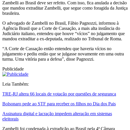
Zambelli ao Brasil deve ser refeito. Com isso, fica anulada a decisão
que mandou extraditar Zambelli, que segue como foragida da Justiça
brasileira.
O advogado de Zambelli no Brasil, Fábio Pagnozzi, informou à
Agência Brasil que a Corte de Cassação, a mais alta instância do
Judiciário italiano, entendeu que houve “vícios” no julgamento que
mandou extraditar a ex-deputada, realizado no Tribunal de Roma.
“A Corte de Cassação então entendeu que haveria vícios no
julgamento e pediu então que se julgasse novamente em uma outra
turma. Uma vitória para a defesa”, disse Pagnozzi.
Publicidade
Leia Também:
TRE-RJ altera 66 locais de votação por questões de segurança
Bolsonaro pede ao STF para receber os filhos no Dia dos Pais
Assinatura digital e lacração impedem alteração em sistemas
eleitorais
Zambelli foi condenada à extradição ao Brasil pela 4ª Câmara