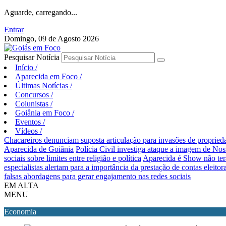
Aguarde, carregando...
Entrar
Domingo, 09 de Agosto 2026
Pesquisar Notícia
Início
/
Aparecida em Foco
/
Últimas Notícias
/
Concursos
/
Colunistas
/
Goiânia em Foco
/
Eventos
/
Vídeos
/
Chacareiros denunciam suposta articulação para invasões de proprie
Aparecida de Goiânia
Polícia Civil investiga ataque a imagem de Nos
sociais sobre limites entre religião e política
Aparecida é Show não ter
especialistas alertam para a importância da prestação de contas eleitora
falsas abordagens para gerar engajamento nas redes sociais
EM ALTA
MENU
Economia