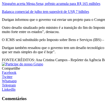
Ninguém acerta Mega-Sena; prêmio acumula para R$ 165 milhões
Balança comercial de julho tem superávit de US$ 7 bilhões
Durigan informou que o governo vai enviar um projeto para o Congr
Outro desafio sinalizado pelo ministro é a transição do fim do Impos
muito forte entre os estados", destacou.
O ICMS será substituído pelo Imposto sobre Bens e Serviços (IBS) – 
Durigan também ressaltou que o governo tem um desafio tecnológico d
que ser mais simples do que é hoje".
FONTE/CRÉDITOS:
Ana Cristina Campos - Repórter da Agência Br
Compartilhe
Facebook
Twitter
Whatsapp
Telegram
LinkedIn
Comentários