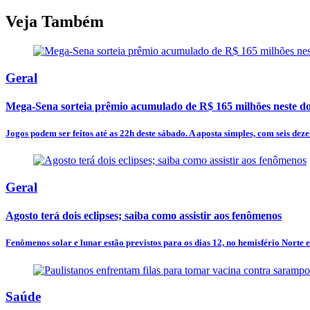
Veja Também
Geral
Mega-Sena sorteia prêmio acumulado de R$ 165 milhões neste d
Jogos podem ser feitos até as 22h deste sábado. A aposta simples, com seis dezen
Geral
Agosto terá dois eclipses; saiba como assistir aos fenômenos
Fenômenos solar e lunar estão previstos para os dias 12, no hemisfério Norte e
Saúde