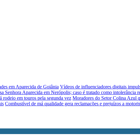
dades em Aparecida de Goiânia
Vídeos de influenciadores digitais impu
sa Senhora Aparecida em Nerópolis; caso é tratado como intolerância re
á rodeio em touros pela segunda vez
Moradores do Setor Colina Azul q
is
Combustível de má qualidade gera reclamações e prejuízos a motori