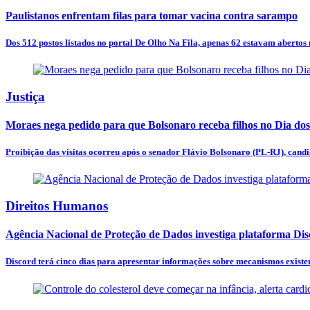
Paulistanos enfrentam filas para tomar vacina contra sarampo
Dos 512 postos listados no portal De Olho Na Fila, apenas 62 estavam abertos n
Justiça
Moraes nega pedido para que Bolsonaro receba filhos no Dia dos
Proibição das visitas ocorreu após o senador Flávio Bolsonaro (PL-RJ), candid
Direitos Humanos
Agência Nacional de Proteção de Dados investiga plataforma Di
Discord terá cinco dias para apresentar informações sobre mecanismos existen