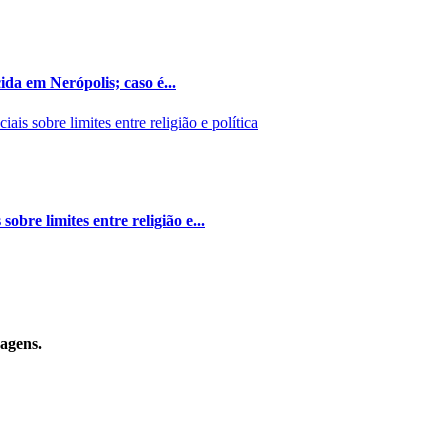
da em Nerópolis; caso é...
bre limites entre religião e...
sagens.