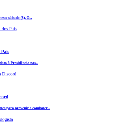
este sábado (8). O...
 Pais
ato à Presidência nas...
scord
tes para prevenir e combater...