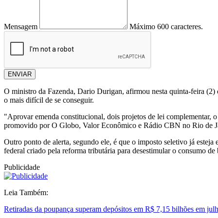
Mensagem
Máximo 600 caracteres.
ENVIAR
O ministro da Fazenda, Dario Durigan, afirmou nesta quinta-feira (2) q
o mais difícil de se conseguir.
"Aprovar emenda constitucional, dois projetos de lei complementar, o g
promovido por O Globo, Valor Econômico e Rádio CBN no Rio de J
Outro ponto de alerta, segundo ele, é que o imposto seletivo já estej
federal criado pela reforma tributária para desestimular o consumo de
Publicidade
Leia Também:
Retiradas da poupança superam depósitos em R$ 7,15 bilhões em jul