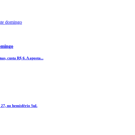
omingo
as, custa R$ 6. A aposta...
 27, no hemisfério Sul.