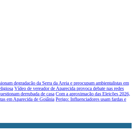
lsionam degradação da Serra da Areia e preocupam ambientalistas em
ligiosa
Vídeo de vereador de Aparecida provoca debate nas redes
uestionam derrubada de casa
Com a aproximação das Eleições 2026,
stas em Aparecida de Goiânia
Perigo: Influenciadores usam fardas e