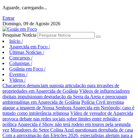
Aguarde, carregando...
Entrar
Domingo, 09 de Agosto 2026
Pesquisar Notícia
Início
/
Aparecida em Foco
/
Últimas Notícias
/
Concursos
/
Colunistas
/
Goiânia em Foco
/
Eventos
/
Vídeos
/
Chacareiros denunciam suposta articulação para invasões de
propriedades em Aparecida de Goiânia
Vídeos de influenciadores
digitais impulsionam degradação da Serra da Areia e preocupam
ambientalistas em Aparecida de Goiânia
Polícia Civil investiga
ataque a imagem de Nossa Senhora Aparecida em Nerópolis; caso é
tratado como intolerância religiosa
Vídeo de vereador de Aparecida
provoca debate nas redes sociais sobre limites entre religião e
política
Aparecida é Show não terá rodeio em touros pela segunda
vez
Moradores do Setor Colina Azul questionam derrubada de casa
Com a aproximação das Eleições 2026, especialistas alertam para a