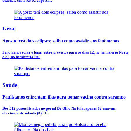
dezenas, custa R$ 6. A aposta...
Geral
Agosto terá dois eclipses; saiba como assistir aos fenômenos
Fenômenos solar e lunar estão previstos para os dias 12, no hemisfério Norte
e 27, no hemisfério Sul.
Saúde
Paulistanos enfrentam filas para tomar vacina contra sarampo
Dos 512 postos listados no portal De Olho Na Fila, apenas 62 estavam
abertos neste sábado (8). O...