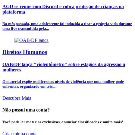
AGU se reúne com Discord e cobra proteção de crianças na
plataforma
No mês passado, uma adolescente foi induzida a tirar a própria vida durante
uma live transmitida pela...
Direitos Humanos
OAB/DF lança "violentômetro" sobre estágios da agressão a
mulheres
O material expõe os diferentes níveis de violência que uma mulher pode
enfrentar, organizado em três...
Descubra Mais
Não possui uma conta?
Você pode ler matérias exclusivas, anunciar classificados e muito mais!
Criar minha conta