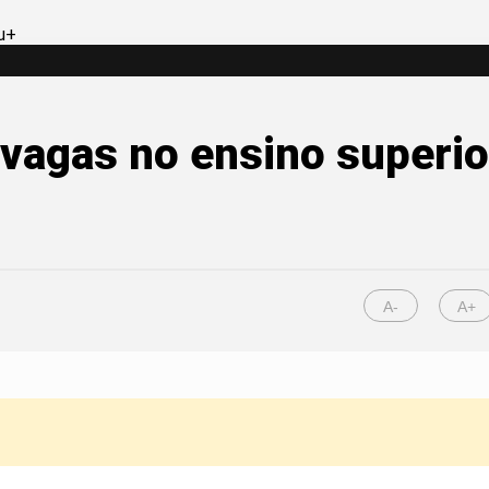
 vagas no ensino superio
A-
A+