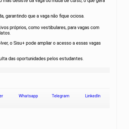
do mas desiste da vaga ou muda de curso, o que gera
a, garantindo que a vaga não fique ociosa.
ivos próprios, como vestibulares, para vagas com
datos.
lver, o Sisu+ pode ampliar o acesso a essas vagas
sulta das oportunidades pelos estudantes.
er
Whatsapp
Telegram
LinkedIn