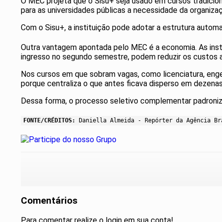
O MEC projeta que o Sisu+ seja usado em cursos tradicion
para as universidades públicas a necessidade da organi
Com o Sisu+, a instituição pode adotar a estrutura automat
Outra vantagem apontada pelo MEC é a economia. As insti
ingresso no segundo semestre, podem reduzir os custos ad
Nos cursos em que sobram vagas, como licenciatura, enge
porque centraliza o que antes ficava disperso em dezenas
Dessa forma, o processo seletivo complementar padroniza 
FONTE/CRÉDITOS:
Daniella Almeida - Repórter da Agência Br
Comentários
Para comentar realize o login em sua conta!