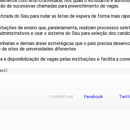
almente com alta rotatividade, nos quais o estudante é admiti
zação de sucessivas chamadas para preenchimento de vagas.
izada do Sisu para rodar as listas de espera de forma mais rápid
tuições de ensino que, paralelamente, realizam processos selet
ministrativos e usar o sistema do Sisu para seleção dos candi
nharias e demais áreas estratégicas que o país precisa desenvo
 de sites de universidades diferentes.
a disponibilização de vagas pelas instituições e facilita a con
asil
Facebook
Twitt
COMPARTILHE