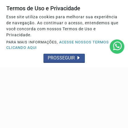
Navegue
Termos de Uso e Privacidade
Início
Esporte
Esse site utiliza cookies para melhorar sua experiência
de navegação. Ao continuar o acesso, entendemos que
Giro de Notícias
Política
você concorda com nossos Termos de Uso e
Aparecida em Foco
Cidades
Privacidade.
PARA MAIS INFORMAÇÕES,
ACESSE NOSSOS TERMOS
Polícia
Entorno em Foco
CLICANDO AQUI
Tá na mídia
Economia
PROSSEGUIR
Saúde
Direitos Humanos
Justiça
Educação
Geral
Câmara dos Deputados
Foco na Opinião
Sobre
FAQ
Contato
Pesquisar Notícia