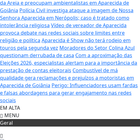
da Areia e preocupam ambientalistas em Aparecida de
Goiânia
Polícia Civil investiga ataque a imagem de Nossa
Senhora Aparecida em Nerópolis; caso é tratado como
intolerância religiosa
Vídeo de vereador de Aparecida
provoca debate nas redes sociais sobre limites entre
religião e política
Aparecida é Show não terá rodeio em
touros pela segunda vez
Moradores do Setor Colina Azul
questionam derrubada de casa
Com a aproximação das
Eleições 2026, especialistas alertam para a importância da
prestação de contas eleitorais
Combustível de má
qualidade gera reclamações e prejuízos a motoristas em
Aparecida de Goiânia
Perigo: Influenciadores usam fardas
e falsas abordagens para gerar engajamento nas redes
sociais
EM ALTA
MENU
Geral