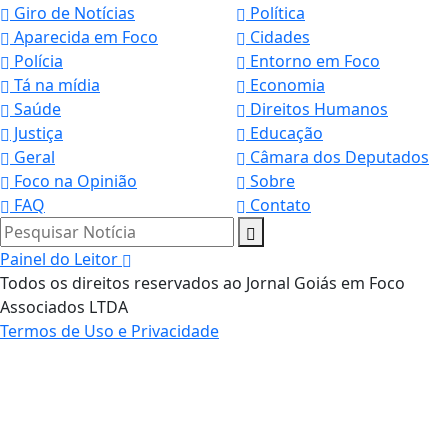
Giro de Notícias
Política
Aparecida em Foco
Cidades
Polícia
Entorno em Foco
Tá na mídia
Economia
Saúde
Direitos Humanos
Justiça
Educação
Geral
Câmara dos Deputados
Foco na Opinião
Sobre
FAQ
Contato
Pesquisar Notícia
Painel do Leitor
Todos os direitos reservados ao Jornal Goiás em Foco
Associados LTDA
Termos de Uso e Privacidade
Termos de Uso e Privacidade
Esse site utiliza cookies para melhorar sua
experiência de navegação. Ao continuar o acesso,
entendemos que você concorda com nossos Termos
de Uso e Privacidade.