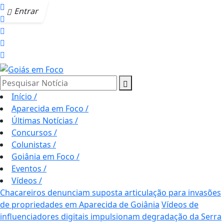
Entrar
Pesquisar Notícia
Início
/
Aparecida em Foco
/
Últimas Notícias
/
Concursos
/
Colunistas
/
Goiânia em Foco
/
Eventos
/
Vídeos
/
Chacareiros denunciam suposta articulação para invasões
de propriedades em Aparecida de Goiânia
Vídeos de
influenciadores digitais impulsionam degradação da Serra