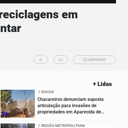
reciclagens em
ntar
A-
A+
IMPRIMIR
+ Lidas
RISCOS
Chacareiros denunciam suposta
articulação para invasões de
propriedades em Aparecida de
01
Goiânia
REGIÃO METROPOLITANA