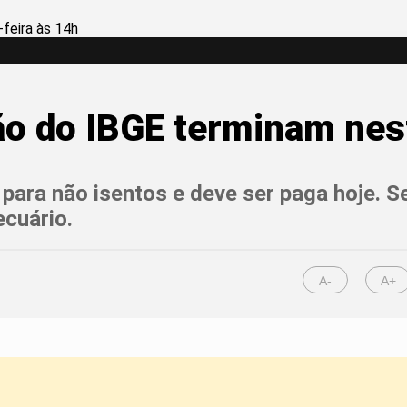
ão do IBGE terminam nest
3 para não isentos e deve ser paga hoje. 
cuário.
A-
A+